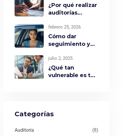
¿Por qué realizar
auditorías
voluntarias si no
febrero 25, 2026
son obligatorias?
Cómo dar
seguimiento y
evaluar un Plan
julio 2, 2025
de Acción de
Riesgos
¿Qué tan
vulnerable es tu
empresa ante los
riesgos?
Categorías
Auditoría
(8)